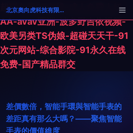
超碰久青97在线-成人免费人妖
北京奧向虎科技有限公司
AA-avav亚洲-波多野吉依视频-
欧美另类TS伪娘-超碰天天干-91
次元网站-综合影院-91永久在线
免费-国产精品群交
差價數倍，智能手環與智能手表的
差距真有那么大嗎？——聚焦智能
手表的價值維度