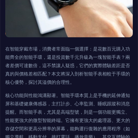
在智能穿戴市場，消費者常面臨一個選擇：是花數百元購入功
能齊全的智能手環，還是投資數千元升級為一塊智能手表？兩
者差價可達數倍，這不禁讓人疑惑，它們的實際體驗差距是否
真的與價格差相匹配？本文將深入剖析智能手表相較于手環的
核心優勢，探討其溢價的合理性。
核心功能與性能鴻溝顯著。智能手環本質上是手機的延伸通知
屏和基礎健康傳感器，主打計步、心率監測、睡眠跟蹤和消息
提醒。而智能手表，尤其是高端型號，則是一個功能更獨立、
性能更強大的微型智能終端。它擁有更強大的處理器、更大的
存儲空間和更高分辨率的屏幕，能夠運行復雜的應用程序（如
獨立導航、移動支付、接打電話、播放音樂），其交互體驗的