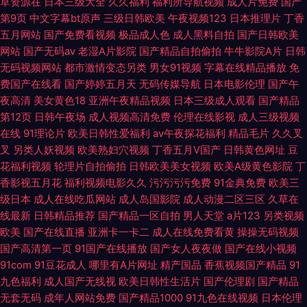
草资源在
日本三级大全
久久福利
福利所导航视频
成人片免费
国产
第9页
中文字幕bt原声
三级日韩欧美
午夜视频123
日本推理片
丁香
五月网站
国产免费看视频
极品成人色
成人黑料自拍
国产日韩欧美
网站
国产无码av
老湿A片影院
国产精品自拍偷拍
牛牛影院A片
日韩
无码视频网站
都市激情变态另类
男女91视频
字幕在线精品播放
免
费国产在线看
国产婷婷五月天
无码传媒导航
日本电影伦理
国产午
夜高清
美女黄色18
亚洲午夜精品视频
日本三级成人观看
国产精品
第12页
日韩午夜场
成人视频高清免费
伦理在线影视
成人三级视频
在线
91理论片
欧美日韩性爱福利
av午夜探花福利
精品毛片
久久叉
叉
另类人妖视频
欧美熟妇穴视频
丁香五月V国产
日韩黄色网址
豆
花福利视频
轮理片自拍偷拍
日韩欧美美女视频
欧美A级黄色影院
丁
香影视五月花
福利视频电影久久
污污污污免费
91金典免费
欧美三
级日本
成人在线吃瓜网站
成人岛国影院
成人动漫二区三区
久草在
线最新
日韩精品推荐
国产精品一区自拍
男人天堂
a片123
另类视频
欧美
国产在线直播
亚洲卡一卡二
成人在线免费看黄
操操无码视频
国产高清第一页
91国产在线播放
国产女人夜夜做
国产在线小视频
91com
91豆花成人
哪里有A片网址
精产国品
香蕉视频国产精品
91
九色福利
成人国产无线视
欧美日韩性生活片
国产伦理剧
国产精品
无套无码
成年人网站免费
国产精品1000
91九色在线视频
日本伦理