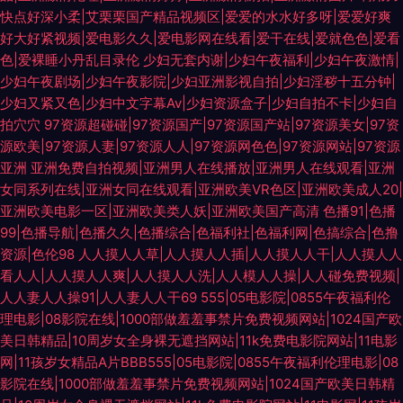
快点好深小柔|艾栗栗国产精品视频区|爱爱的水水好多呀|爱爱好爽
好大好紧视频|爱电影久久|爱电影网在线看|爱干在线|爱就色色|爱看
色|爱裸睡小丹乱目录伦
少妇无套内谢|少妇午夜福利|少妇午夜激情|
少妇午夜剧场|少妇午夜影院|少妇亚洲影视自拍|少妇淫秽十五分钟|
少妇又紧又色|少妇中文字幕Av|少妇资源盒子|少妇自拍不卡|少妇自
拍穴穴
97资源超碰碰|97资源国产|97资源国产站|97资源美女|97资
源欧美|97资源人妻|97资源人人|97资源网色色|97资源网站|97资源
亚洲
亚洲免费自拍视频|亚洲男人在线播放|亚洲男人在线观看|亚洲
女同系列在线|亚洲女同在线观看|亚洲欧美VR色区|亚洲欧美成人20|
亚洲欧美电影一区|亚洲欧美类人妖|亚洲欧美国产高清
色播91|色播
99|色播导航|色播久久|色播综合|色福利社|色福利网|色搞综合|色撸
资源|色伦98
人人摸人人草|人人摸人人插|人人摸人人干|人人摸人人
看人人|人人摸人人爽|人人摸人人洗|人人模人人操|人人碰免费视频|
人人妻人人操91|人人妻人人干69
555|05电影院|0855午夜福利伦
理电影|08影院在线|1000部做羞羞事禁片免费视频网站|1024国产欧
美日韩精品|10周岁女全身裸无遮挡网站|11k免费电影院网站|11电影
网|11孩岁女精品A片BBB555|05电影院|0855午夜福利伦理电影|08
影院在线|1000部做羞羞事禁片免费视频网站|1024国产欧美日韩精