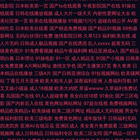
线影院
日本欧美第一页
国产ts在线观看
午夜影院国产在线
91操在
线观看
日韩在线播放视频
成人大片一级天天
内射性爱网址大全
欧
美社区第一页
欧美在线视频播放
91视频污污污
超碰在线公开
AV蜜
桃吃瓜
日本欧美在线看
国产精选免费视频
国产精品91视频
69热最
新网址
无码白丝强行免费
激情影院日韩
久草123
福利欧美在线
成
人片无码
日韩成人极品视频
国产在线诱惑
乱人xxxxx
超黄无码
三
级黄色图片
91免费看视频
精品午夜福利网
精品亚洲成a人
国产精品
萌白酱
日本理论
91操电影
91一区
成人精品无
91国产小视频
日韩美
女免费直播
A片网站网址
激情文学色
国产主播第37页
青久青青
日
本精品在线播放
三级A片
国产日韩亚洲综合
91短视频网站
欧美骚网
站
丁香五月天亚洲
欧美大粗吊人妖
深夜福利亚洲
人兽福利导航
91
叉叉操小骚逼
成人18视频
欧美大鸡吧
草逼wwww
久草福利免费试
看
岛国国产在线
91人人超碰青青
美女白丝18禁
91肏比
国产三区电
影
国产内射后入在线
黄色网址网站网址
97超在线视
免费视频网站
精品欧美精品v
欧美操碰
欧美二级片网址
精品成人无码视频
男女午
夜福利影院
欧美三级电影
免费黄色网址
成年版快手
日韩福利无码
四虎四房
亚洲AV在线豆花
亚洲区成人
美女黄片免费观看
三级网站
视频网
成人日韩精品
日韩福利专区
欧美二区女同
国产精品一区91