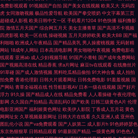
免费影视观看
91视频国产自拍
国产美女在线视频
欧美又大
无码四
无码av 手机在线免费观看韩国国产伦理主播自拍福 黄色九精品 国产精品自
虎
女同激吻视频
极品性爱导航
欧美国产拳交喷奶
中文字幕第三页
超碰成人影视
欧美日韩中文一区
手机看片1204
91色快播
福利撸影
拍1页 超碰人妻色 日韩情爱网 91精品国产无码黑料 东京热99 三级网站视频
院
激情五月天国产
综合网五月天
美女主播青草
国产高清不卡视频
四虎影视
欧美一区在线
操碰视频
五月天婷婷欧美
欧美大BB
国产福
AA 欧美足交视频 欧美亚洲17a 91伊人在线 狠狠肏成人专区 婷婷自偷自拍网
利啪啪
欧洲成人午夜精品
国产精品美乳
男人操蜜桃视频
无码射精
网站
18成年人网站
日本高清电影网
男女啪啪午夜视频
免费电影在
站 自拍第39页 国产91看视频 免费国产片 波多野解衣 青青网AV 亚洲AV视屏
线观看
亚洲ab
成人少妇视频导航
91国产小青蛙
国产成年免费网站
国产视频高清在线
精品香蕉
求a片网址
麻豆tv在线观看
在线撸丝片
麻豆传煤mp4 欧美肥B 日本伊人色 91视频入口 天天射夜夜操 亚洲欧洲精品
91草碰
国产成人激情视频
黑料吃瓜精品偷拍
91大神合集
成人拍拍
拍免费
香港伦理剧
日韩大片观看网址
日韩免费电影
91羞羞视频
国
mv免费看 色色午夜影院 国产高清在线观看 岛国av福利社 麻豆91福利社 最
产网站
青草全福视在线
性导航影视AV
日本一级在线视频
国产好片
浮力
91久操
国产精品成人在线
精品免费看
人人看操碰
午夜伦理电
新日韩精品 免费欧美毛片A级 精品丰满人妻二区 国产精品福利社 日韩AV撸
影网
久久国自产拍精品
高清乱码0
国产欧美
日韩三级黄色A片
伦理
电影亚洲国产
福利姬黄色网址
欧美伊人影院
丁香成人五月花
黄色
色污艹片 99国产这里只有精品 爱豆传媒悟空电影院 蜜桃av成人 青草青草 人
网网址女
久草视频最新网址
日韩大片在线看
久久亚洲人成
亚州色
图乱伦小说
国产va免费观看
国产人妖第二
成人影片h
91色婷婷瑟色
妖黑丝 91综合在线视频 91天美 婷婷色网 91色影院 国产五月婷 国产乱婬AV
东京热狠狠草
日韩精品观看
91最新国产精品
一级黄色网
91色色人