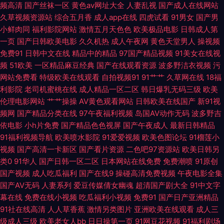
频高清
国产丝袜一区
黄色av网址大全
人妻乱视
国产成人在线网站
观看 九一视频在看 在线一区二区 精品肏屄视频 91喷草网站 午夜AV资源 久
久草视频资源站
综合五月香
成人app在线
四虎试看
91男女
国产男
小鲜肉同
福利影院网站
激情五月天色色
欧美极品电影
日韩成人第
草老司机 国产精品日韩专区 久草97视频 四虎成人伦理 美女影院在线观看 国
一页
国产日韩欧美电影
久久机热
成人午夜网
黄色天堂男人
操视频
免费91
日韩中文在线
精品中的精品
97国产精品视频
91美女在线视
产51页视频 国产精品视频拍自 九一大神网站精品在线 91黑丝美女自慰 色色
频
51欧美
一区精品麻豆经典
国产在线观看资源
波多野洁衣视频
污
网站免费看
特级欧美在线观看
自拍视频91
91艹艹
久草网在线
18福
影院香蕉 69制片厂免费体验区 超碰97人人妻 亚洲成av人片青草影院 超碰思
利影院
老司机蜜桃在线
成人精品一区二区
韩日爆乳无码三级
欧美
伦理电影网站
艹艹操操
AV黄色观看网站
日韩欧美在线国产
新91视
思热 九一制作厂在线观看 国产3级黄色免费视频 午夜刺激av片 亚洲精品成
频网
国产精品分类在线
97午夜福利视频
岛国AV动作无码
波多野吉
依电影
小h片免费
国产精品色色视屏
国产午夜成人
最新日韩精品
人国产 97超碰人人人爽爽爽射 日韩操逼电影 日本特黄无码片 传媒91伦理视
91福利视频导航
欧美喷水影院
91爱爱视频
欧美色图论坛
91榴莲小
视频
国产高清一卡新区
国产看片资源
二色吧97资源站
欧美日韩另
频 精东影视AV 东方aV免费看 91cnwww 免费色黄网站在线看 91免费在线播
类0
91华人
国产日韩一区二区
日本网站在线免费
免费潮喷
91原创
国产视频
成人吃瓜福利
国产在线9
操碰高清免费视频
午夜电影全集
国产AV无码
人妻系列
爱豆传媒倩女幽魂
超清国产剧大全
91中文字
放视频 久久机热精品27 亚洲欧美丝袜色情网站 欧美免费一线 黑丝影片 国产
幕在线
免费在线小视频
吃瓜福利小视频
免费91
国产日产亚洲精品
91社在线高清
人人草香蕉
激情另类图片
亚洲欧美在线观看
成人三
视频入口 wwww无码 日本高情www 97视频自拍 91香蕉白丝 亚洲日韩精品
级成人三级
欧美老女人bb
日日操第一页
91网豆花视频
91福利剧场