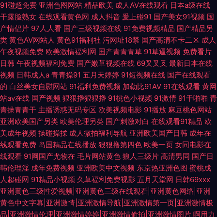
91碰超免费
亚洲色图网站
精品欧美
成人AV在线观看
日本a级在线
干露脸熟女
在线观看黄色网
成人抖音
爰上碰91
国产美女91视频
国
产情侣片
97人人看
国产三级视频在线
91免费视频精品
国产精品另
类
黄色AV网站人
黄色91福利社
污网址18禁
国产高清不卡二区
成人
午夜视频免费
欧美激情福利网
国产青青青草
91草逼视频
免费看片
日韩
午夜视频福利免费
国产嫩草视频在线
69叉叉叉
最新日本在线
视频
日韩成人a
青青操91
五月天婷婷
91短视频在线
国产在线观看
的
白丝美女自慰网站
91福利免费视频
加勒比91AV
91在线观看
黄网
站av在线
国产视频
狠狠擼狠狠擼
91桃色小视频
91激情
91干啪啪
青
青操青青干
主播诱惑无码专区
欧美视频电影
91播放
麻豆桃色网站
亚洲欧美国产另类
欧美伦理另类
国产刺激对白
在线观看91精品
欧
美成年视频
操碰操揉
成人微拍福利导航
亚洲欧美国产日韩
成年在
线观看免费
岛国精品在线播放
狠狠撸第四色
欧美一页
女同电影在
线观看
91网国产尤物在
毛片网站黄色
狼人三级片
高清男同
国产日
韩伦理淫
成年免费视频
亚洲欧美中文视频
东京热亚洲色图
蜜桃成
人超碰网
91精品小视频
久草福利免费视影
五月天堂网
日韩69xxx
亚洲黄色三级性爱视频|亚洲黄色三级在线观看|亚洲黄色网络|亚洲
黄色中文字幕|亚洲激情|亚洲激情导航|亚洲激情第一页|亚洲激情极
品|亚洲激情伦理|亚洲激情婷婷|亚洲激情偷拍|亚洲激情图片
啊用力