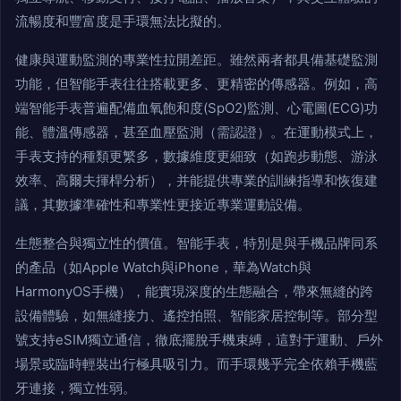
流暢度和豐富度是手環無法比擬的。
健康與運動監測的專業性拉開差距。雖然兩者都具備基礎監測
功能，但智能手表往往搭載更多、更精密的傳感器。例如，高
端智能手表普遍配備血氧飽和度(SpO2)監測、心電圖(ECG)功
能、體溫傳感器，甚至血壓監測（需認證）。在運動模式上，
手表支持的種類更繁多，數據維度更細致（如跑步動態、游泳
效率、高爾夫揮桿分析），并能提供專業的訓練指導和恢復建
議，其數據準確性和專業性更接近專業運動設備。
生態整合與獨立性的價值。智能手表，特別是與手機品牌同系
的產品（如Apple Watch與iPhone，華為Watch與
HarmonyOS手機），能實現深度的生態融合，帶來無縫的跨
設備體驗，如無縫接力、遙控拍照、智能家居控制等。部分型
號支持eSIM獨立通信，徹底擺脫手機束縛，這對于運動、戶外
場景或臨時輕裝出行極具吸引力。而手環幾乎完全依賴手機藍
牙連接，獨立性弱。