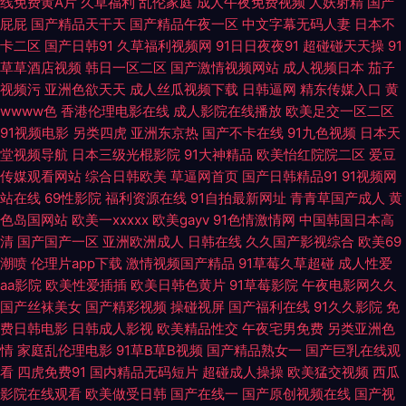
线免费黄A片
久草福利
乱伦家庭
成人午夜免费视频
人妖射精
国产
comw 午夜无码av网站 蜜桃91网 91av黑丝后入啪啪啪 国产性交A片 日本韩
屁屁
国产精品天干天
国产精品午夜一区
中文字幕无码人妻
日本不
卡二区
国产日韩91
久草福利视频网
91日日夜夜91
超碰碰天天操
91
国不卡二视频 一本道丁香影院 久久艹艹艹艹 国产乱老熟女乱老熟女视频 五
草草酒店视频
韩日一区二区
国产激情视频网站
成人视频日本
茄子
视频污
亚洲色欲天天
成人丝瓜视频下载
日韩逼网
精东传媒入口
黄
月天夜夜撸 丝袜美脚天堂 日韩AV簧片 超碰97资源站在线 日韩电影有码 国
wwww色
香港伦理电影在线
成人影院在线播放
欧美足交一区二区
91视频电影
另类四虎
亚洲东京热
国产不卡在线
91九色视频
日本天
产人妖系列 欧美伊人大香蕉 gay片免费观看大尺度 爱豆传媒TVxX 亚洲免费
堂视频导航
日本三级光棍影院
91大神精品
欧美怡红院院二区
爱豆
传媒观看网站
综合日韩欧美
草逼网首页
国产日韩精品91
91视频网
站在线
69性影院
福利资源在线
91自拍最新网址
青青草国产成人
黄
资源天堂 91给我女成人 大香煮在线伊人74 欧美性爱影音先锋 五月丁香风流
色岛国网站
欧美一xxxxx
欧美gayv
91色情激情网
中国韩国日本高
清
国产国产一区
亚洲欧洲成人
日韩在线
久久国产影视综合
欧美69
网 免费三级欧韩 国产精品伦区 蜜臀av正在 wwww五月 五月丁香网站 91人
潮喷
伦理片app下载
激情视频国产精品
91草莓久草超碰
成人性爱
aa影院
欧美性爱插插
欧美日韩色黄片
91草莓影院
午夜电影网久久
人操人人爽 日韩AV色美眉 亚洲性色AV生活片 青娱乐91豆花 黑丝国产 久久
国产丝袜美女
国产精彩视频
操碰视屏
国产福利在线
91久久影院
免
费日韩电影
日韩成人影视
欧美精品性交
午夜宅男免费
另类亚洲色
99精品成人网站 黑料网线路一二三 六月香婷色色 91视频91国 91网站传媒Tv
情
家庭乱伦理电影
91草B草B视频
国产精品熟女一
国产巨乳在线观
看
四虎免费91
国内精品无码短片
超碰成人操操
欧美猛交视频
西瓜
在线日韩侵犯网站 凡人修仙动漫在线观看完整版免费 国产精华液和欧美在线
影院在线观看
欧美做受日韩
国产在线一
国产原创视频在线
国产视