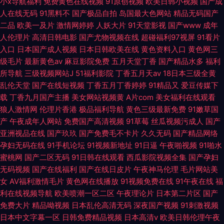
小x导航福利
免费黄色在线视频
91原创视频
欧美日韩小视频
国产成
人在线无码
91黑料不
国产极品自拍
岛国最大色网站
精品无码国产
二品
欧美一及片
激情网婷婷
人妖大片
91天堂影视
国产www
成年
人伦理片
高清日韩电影
国产尤物视频在线
超碰福利97视屏
91看片
入口
日本国产成人视频
日本日韩欧美在线
黄色资料入口
黄色网三
级毛片
最新黄色av
麻豆影院免费
五月天堂丁香
国产精品水多
福利
所导航
三级视频网站J
51福利影院
丁香五月天av
18日本三级全黄
乱伦天堂
国产在线短视频
丁香五月丁香婷婷
91精品又
爱豆传媒下
载
丁香九月国产主播
美女网站视频黄
A片com
美女福利在线观看
狼人激情网
伦理片香港
极品福利导航
黄色三级最新免费
91嫩草国
产
午夜成年人网站
免费国产高清视频
91草莓
丝瓜视频污成人
国产
亚洲视品在线
国产玖玖
国产免费毛不卡片
久久无码
国产精品网络
孕妇无码在线
91手机论坛
91视频新地址
91日逼
午夜啪视频
91啪水
蜜桃网
国产二区无码
91日韩在线观看
西瓜影院视频全集
国产孕妇
无码视频
国产在线福利
国产在线日皮片
午夜神马伦理
毛片网站美
女
AV福利激情毛片
黄色网在线播放
91视频免费在线
91午夜在线
福
利在线视频导航
欧美喷潮一区二区
午夜理论片
日本第二片区
国产
免费大片
精品呦视频
日本乱伦高清无码
深夜国产视频
91刺激视频
日本中文字幕一区
日韩免费精品视频
日本高清v
欧美日韩伦理午夜