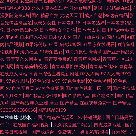
品|10周岁女全身裸无遮挡网站|11k免费电影院网站|11电影网|11孩岁
女精品A片BBB
久久人妻在线观看|亚洲ts另类|岛国电影精品在线|老
湿影院免费x片|国产精品自第|尤物天天干|成人自慰|99这有精品|影
音先锋丝袜丝足|欧美另类性
日本老师18|日本老熟妇|日本老熟妇乱
伦|日本老熟妇性爱|日本老熟女淫乱性|日本老太太|日本理论电影|日
本理论片|日本理论视频|日本な肉
91国产自动在线|91国内精品|91国
内精品视频|91果冻传媒|91果冻传媒官网|91果冻在线观看|91海角乱
伦视频|91海角社区|91海角熟女|91海角原创
青青草国产亚洲精品久
久|青青草久久网中文|青青草免费aV|青青草色网站|青青草社区成人
在线网|青青草偷拍视频5|青青草原偷拍强奸|青青草在线99|青青草
在线成人网站|青青草综合直看最新网址
97人人爽|97人人澡|97色
吧|97色伦图片|97色伦图区97|97色色电影|97色色视频|97色色
网|97色色五月天|97色色资源网
国产黄色视频一区二区|国产激情综
合五月久久|国产极品少妇精99|国产精成人品|国产精久久|国产精品
久草|国产精品 熟女亚洲 麻豆|国产精品 在线视频免费干|国产精品
5236666666666|国产精品9199
主站蜘蛛池模板：
国产精选在线观看
|
97特碰视频
|
国产日韩另类
中字
|
在线国产福利视频
|
久久露脸国产精品
|
四虎最新地址
|
国产
欧美日韩视频
|
国产成综合
|
免费爽片
|
男女AV狠狠撸
|
香港伦理片