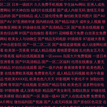
品大香蕉 青青草原综合色网 av中文字幕主播 91香蕉直播 日屄免费 高清av
区二区
日本一级婬片
久久免费手机视频
学生妹Av网站
亚洲人成免
费网站
91大神自拍
福利片在线观看
国产成人内射无码
激情五月极
品婷婷
国产剧情精品
成人三级伦理免费
偷怕欧美亚州图片
国产AV
资源 在线视频日本 另类五月激情 91逃色 探花av WWW97干 超碰人人三级
国产AV
97亚洲精华液
国内精自线
国产精品3级片
成年女人视频
狠
狠撸亚洲欧美
91操碰在线
国产高清精品二区
国产欧美在线视频
欧
欧洲午夜网 国产w色麻豆 麻豆传媒资源网站 三级片网站在线 深夜撸吧aV 俺
美色综合网
91国产自拍偷拍
香蕉911
花蝴蝶看片免费
白丝美女免费
网站
欧美女人与动物交
国产精品无码电影
91插插库
97超碰大香蕉
去也导航 日韩久久精品 久久精品理伦片 91色色 91喷草网站 欧美性交群交
户外自慰影院
国产一区二区二区
国产偷窥盗摄视频
成人动漫网站观
看
欧美第一页夜夜
91成人精品视频
蜜桃爱爱视频
乱伦熟女五月天
麻豆性爱网 国内综合淫网 久久精品人妻 91白丝白虎萝莉 日韩极品在线视频
91香蕉视
福利在线视频直播
一区xxxxx
岛国大片免费视频
一道日本
亚洲香蕉
国产91高清精品
国产一区二区福利
伦理在线播放
人妻无
91拳交新拳交 91天堂网 亚洲狼友视频 九一自拍com 四虎久久波多 日本色区
码精品
91自拍在线观看
国产一级片内射
夜夜骑青青草
欧美色图人
妻
在线免费欧美视频
免费黄色毛片
成人精品无码视频
欧美午夜极
日韩在线精品强乱中文字幕 99热在线伊人 97人妻系列无码人妻 婷婷色色综
品
性欧美ⅩⅩⅩⅩ乱
欧美色色六月天
91影视网
午夜伦不卡
加勒比性
爱网
青草国产在线视频
亚洲国产精品导航
欧美色淫
波多野结依电
合视频 婷婷五月肏屄电影 日本黄色电影网址 A片免费网址 成人网在线看 草
影
91狠狠撸
成人深夜电影
精品国产美女剃毛
加勒比熟女
91碰在线
欧美裸模
萌白酱国产一区
美国一级AV
国产人在线成免费
免费黄色
逼视频网站 影音先锋乱伦电影 福利社av久久 大香蕉伊伊在线 欧美一级
A片网址
微拍福利国产视频
国产人成无码视频
国产原创区色花堂
在