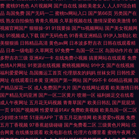
费
蜜桃91色色
A片视频网
国产自在线
操欧美老女人
人人97综合精
自慰 久久99这里只有精品 成人四虎网站 久久AV电影 九一小视频 亚洲不卡
品
岛国免费
国产无码一二
蜜桃tv网站入口
国产第66页
另类国产在
线
熟女自拍偷拍
青青久视频
久草新视频在线
激情深爱欧美激情
91
在线一区 天美Av在线 国产精品成人精品 国产精品亚州 日韩激情网址 99热国
视频官网国产
狠狠操-91
91我要操
国产ts视频网站
国产美女视频网
站
91视频成人下载
国产无码色色
91香蕉亚洲精品
91伊人加勒比
欧
产这里只有精品11 97资源天堂 欧美成色手机在线综合 91性交黄色电影 婷婷
美狠狠插
日韩精品高清
黄色av网
日本波多野吉衣
日韩在线观看精
品
日本一级电影
久草网页
97免费艹
岛国一区二区
岛国动作片在
波
色色五月天 五月花三级片 久久99精品久久 超碰多人 欧美人视频 色色成人网
多野吉衣三级
亚洲AV一卡
在线免费小视频
搞黄网站在线观看
免费
色情A片网扯
91资源在线视频
蜜桃视频网站
91中文
国产在线视频
站 午夜免费大片 人妻超碰oi 91av福利导航 91起涩 三级亚洲理论
福利爱爱网址
岛国搬运工首页
伦理朋友的妈妈
丝袜女同
日韩性爱
网址
在线观看日本黄
亚洲国产第一网站
国产99不卡
66精品视频
国
产精品探花一区
成人免费国产大片
国产在线网址观看
欧美激情日韩
国产精品无码亚洲
国产一区二区黄片
喷潮一区
福利姬足交在线看
成人午夜网址
五月花无码视频
青青草国产
欧美日韩乱
国产屁屁第
一页
91国产视频网
性爱草逼91AV
免费欧美视频
欧美岛国一区二区
少妇喷水18禁
51漫画APP
丁香五月花激情网
欧美爱爱tv视频
免费
五月丁香视频
97香蕉超级碰碰
国产免费看二区
三级黄色片网站
综
合网黄
在线播放观看
欧美电影在线
伦理片在哪里看
蜜桃午夜网
久