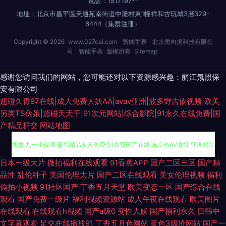
電話：1517197**
地址：北京市昌平區天通苑南街道中灘村東1幢祥和古玩城3層329-
6444（集群注冊）
Copyright © 2026
www.027cai.com
智能手表
北京奧向虎科技有限公
司
智能手表
版權所有
Sitemap
感谢您访问我们的网站，您可能还对以下资源感兴趣：丽江氖照保
安有限公司
超碰久青97在线|成人免费人妖AA|avav亚洲|波多野吉依视频|欧美
另类TS伪娘|超碰天天干|91次元网站|综合影院|91永久在线免费|国
产精品群交
网站地图
丁香五月花麻豆 亚洲色图天美传媒麻豆精品 91白虎视频 国产主播喷潮在线
日本一级大片
微拍福利在线观看
91香蕉APP
国产二区三区
国产精
品性
乱伦种子
美国伦理大片
国产二区在线观看
美女伦理视频
福利
播放 九一小视频 日韩精品久久免费 91免费国产在线 东京热AV激情 亚洲精品
偷拍小视频
91社区国产
丁香五月天堂
欧美变态一区
国产综合在线
观看
国产免费一级片
福利视频资源站
成人午夜在线观看
欧美图片
国产成人 日韩精品国产精品 超碰91在线视 欧美性爱成人版 青青超碰 国产精
在线观看
在线观看h视频
国产a级0
变性人妖
国产福利永久
日韩中
文字幕观看
足交在线播放91
丁香五月色网站
黄色3级抢网站
国产一