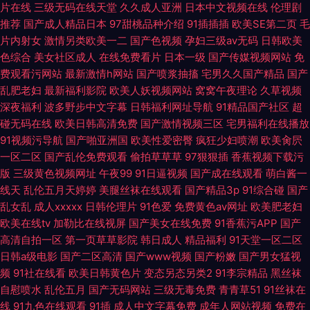
片在线
三级无码在线天堂
久久成人亚洲
日本中文视频在线
伦理剧
推荐
国产成人精品日本
97甜桃品种介绍
91插插插
欧美SE第二页
毛
片内射女
激情另类欧美一二
国产色视频
孕妇三级av无码
日韩欧美
色综合
美女社区成人
在线免费看片
日本一级
国产传媒视频网站
免
费观看污网站
最新激情h网站
国产喷浆抽搐
宅男久久国产精品
国产
乱肥老妇
最新福利影院
欧美人妖视频网站
窝窝午夜理论
久草视频
深夜福利
波多野步中文字幕
日韩福利网址导航
91精品国产社区
超
碰无码在线
欧美日韩高清免费
国产激情视频三区
宅男福利在线播放
91视频污导航
国产啪亚洲国
欧美性爱密臀
疯狂少妇喷潮
欧美肏屄
一区二区
国产乱伦免费观看
偷拍草草草
97狠狠插
香蕉视频下载污
版
三级黄色视频网址
午夜99
91日逼视频
国产成在线观看
萌白酱一
线天
乱伦五月天婷婷
美腿丝袜在线观看
国产精品3p
91综合碰
国产
乱女乱
成人xxxxx
日韩伦理片
91色爱
免费黄色av网址
欧美肥老妇
欧美在线tv
加勒比在线视屏
国产美女在线免费
91香蕉污APP
国产
高清自拍一区
第一页草草影院
韩日成人
精品福利
91天堂一区二区
日韩a级电影
国产二区高清
国产www视频
国产粉嫩
国产男女猛视
频
91社在线看
欧美日韩黄色片
变态另态另类2
91李宗精品
黑丝袜
自慰喷水
乱伦五月
国产无码网站
三级无毒免费
青青草51
91丝袜在
线
91九色在线观看
91插
成人中文字幕免费
成年人网站视频
免费在