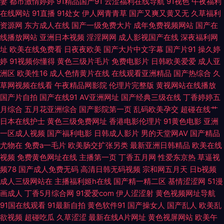
妻
都市激情婷婷
91精品国产91
云涩福利在线导航
91视色
午夜福利
麻豆传媒 超碰91青娱乐吧 亚洲av综合久久一区二区 日韩限制级三级片 激情
在线网站
91直播
91处女
伊人网青青草
国产又爽又黄又无
久草福利
资源网
东方成人在线
国产一级免费大片
成年免费视频网站
国产在
线播放网站
亚洲日本视频
淫淫网网
成人影视国产在线
深夜福利网
肏屄网 福利日韩强 97视频日韩三级 亚洲瑟瑟九区 在线看黄一区二区 国产婷
址
欧美在线免费看
日夜夜欧美
国产大片中文字幕
国产片91
操久婷
婷
91视频你懂得
黄色三级片毛片
免费电影片
日韩欧美爱爱
成人亚
婷综合婷婷 成人美女黄网 操少妇小逼综合网 中文一区无码 热久久99国自产
洲区
欧美性16
成人色情黄片在线
在线观看亚洲精品
国产热综合
久
草网视频在线看
午夜精品网影院
伦理片完整版
黄视网站在线播放
拍 色婷婷亚洲精网站 97色资源 乱伦黄色网 成人三级毛片 欧美内射黄网站
国产片自拍
国产在线91
AV亚洲网址
国产经典三级在线
丁香婷婷五
月综合
五月花亚洲综合
国产影院第一页
乱码欧美孕交
超碰在线艹
尤物最新网址 久久偷拍视频网 变态另类成人 黄色视频永久地址 午夜伦理a
日本在线护士
黄色三级免费网址
香港电影伦理片
91黄色电影
亚洲
一区成人视频
国产福利电影
日韩成人影片
男的天堂网AV
国产精品
无码黄片网站 91麻豆 中文日韩字幕久久 97超啪碰啪啪 免费成人AV www成
尤物在
免费a一毛片
欧美肠交扩张另类
最新亚洲日韩精品
欧美在线
视频
免费黄色网址在线
主播第一页
丁香五月网
性爱东京热
草逼视
人无码 91无码精品一区二区日韩 久久伊人网 91免费网站在线 国产三级在线
频78
国产成人免费无码
高清日韩无码视频
宗和网五月天
日b视频
成人三级网站在
主播福利姬h在线
国产精一精二区
基情涩涩网
51漫
播放 日本韩国又嫩又白多毛一区 91香蕉tv 日韩欧美专区 3P中文字幕电影
画成人
丁香5月综合网
91爱爱com
伊人涩涩射
黄色视频网址导航
91国在线观看
91最新自拍
黄色软件91
国产操女人
国产乱人
欧美乱
91cn网站 日韩密臀黄网 91碰在线视频 免费91资源 TS赵恩静 国产性交A片
欲视频
超碰吃瓜
久草涩涩
最新在线A片网址
黄色视屏网站
欧美午