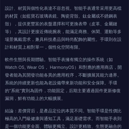
設計、材質與個性化表達不容忽視。智能手表通常采用更高檔
的材質（如藍寶石玻璃表鏡、陶瓷背殼、鈦金屬或不銹鋼表
殼），提供更豐富的表盤選擇和可更換表帶（皮革、金屬鏈
等），其設計更接近傳統腕表，能滿足商務、休閑、運動等多
場景佩戴需求，兼具科技產品與時尚配飾的屬性。手環則在設
計和材質上相對單一，個性化空間有限。
軟件生態與長期體驗。智能手表擁有獨立的操作系統（如
Watch OS, Wear OS， HarmonyOS）和對應的應用商店，開
發者能為其開發功能各異的應用程序，不斷擴展其能力邊界。
系統的持續更新也能為老設備帶來新功能和安全保障。手環
的“系統”實則為固件，功能固定，后期主要通過固件更新修復
漏洞，鮮有功能上的大幅擴展。
結論：差價背后，是產品定位的本質不同。智能手環是性價比
極高的入門級健康與通知工具，滿足基礎需求。而智能手表則
是一個功能更全面、體驗更獨立、設計更精致、生態更融合的