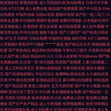
夜寂寞影院
新视觉影视
成人写真福利
欧美内射网址
日本中文字幕
三级黄色无码网站 91日韩永久 91九色视频 91TM视频网页 色丁香五月欧美
无码
97日穴网
成人免费在线
精品国产免费观看
国产不卡高清
91av
在线播放
91制作传媒
岛国av资源
超碰91资源
国产乱一乱二乱三
日
综合 97熟女资源站 久热精品免费视频 91视频网址入口 AV天堂深爱激情网
韩美女直播
91尤物69
蜜桃午夜激情
免费伦理电影
日本电影伦理片
黄瓜视频成人
性爱婷婷
爱豆在线看
麻豆影院爱爱
成人软件视频
午
欧美亚洲丝袜性爱 午夜成人AV福利 日韩性生活 艹艹艹在线 AV欧美日韩 欧
夜宅男在线
91专区在线
狠狠干欧美
国产三级国产
国产欧美日韩在
线
97五月天婷婷
日韩在线网
91福利社视频
福利导航
A片三级网站
美性爱综合网 97在线观看视频 三级片A片 91青桉网站 欧美18页 日韩性猛交
久草视频8
香蕉APP污视频
艹艹艹插逼
国产精品五月天
狠狠操欧美
性爱
国产绝色精品
精品孕妇无码视频
午夜A片三级片
天美果冻传媒
久久国产成人精品
精品93久久久
日本人妖射精
学生妹avav
国产熟
天天操屄网 色欲AV无码 波多野吉依AV 黄色视频禁止18 国产性爱第一页 伊
女视频在线
乱伦第一页
韩日视频
高清国产剧观看
人妻少妇视频二
区
成人无码高清毛片
亚洲av激情电影
午夜导航在线
国内主播第一
人成人欧美日本 久久福利视频导航 免费试看AV 91在线精品2025 91黄色链
页
国产高清电影网址
91社区论坛
免费网站黄色在线
久久偷拍高清
亚洲
91午夜在线免费
亚洲精品第五页
麻豆网站在线观看
91精选国
接 欧洲亚洲肥臀思欲狠狠操 超碰操逼逼 日韩欧美人妖性一区 操操91 国产a
产
国产精品亚洲
黄色三级成年
五月天婷婷爱
国产不卡小视频
AV色
哟哟
亚洲天堂丁香五月
91社网
美女视频黄全免费
国产精品第一页
不卡 www色撸撸 视频福利在线看 色色AV成人无码 亚洲第一红杏视频 男女
国
另类区另类欧美
欧美色图乱伦小说
免费成人软件
黄色网址视频
播放
国产日产美产精品
成人午夜视频
伦理视频网站
黄色18禁网站
黄色 AV国产高清人与兽 伦理色福利吧 丝袜美腿五月天 男人的天堂网页 伪娘
亚洲无码视频在线
成人无码看片
91原创社区
伦理电影香港
成人免