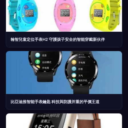
翰智兒童定位手表H2 守護孩子安全的智能穿戴新伙伴
比亞迪推智能手表鑰匙 科技與防護并重的平價王道